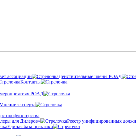
вет ассоциации
Действительные члены РОАД
Контакты
 мероприятиях РОАД
Мнение эксперта
рс профмастерства
леры для Дилеров»
Реестр унифицированных должн
Единая база практики