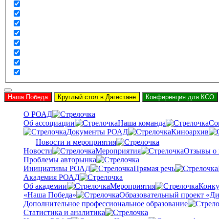
Наша Победа
Круглый стол в Дагестане
Конференция для КСО
О РОАД
Об ассоциации
Наша команда
Со
Документы РОАД
Киноархив
Новости и мероприятия
Новости
Мероприятия
Отзывы о
Проблемы авторынка
Инициативы РОАД
Прямая речь
Академия РОАД
Об академии
Мероприятия
Конку
«Наша Победа»
Образовательный проект «Ди
Дополнительное профессиональное образование
Статистика и аналитика