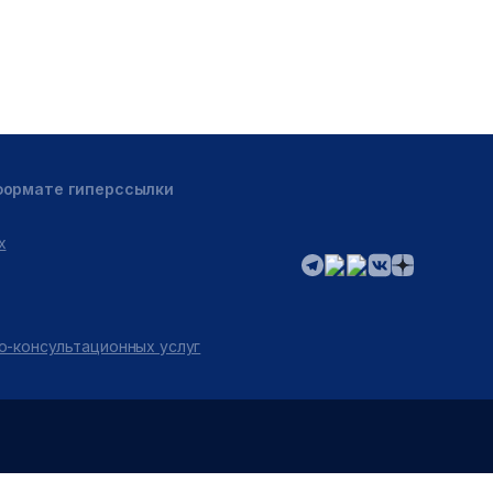
 формате гиперссылки
х
о-консультационных услуг