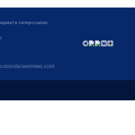
 формате гиперссылки
х
о-консультационных услуг