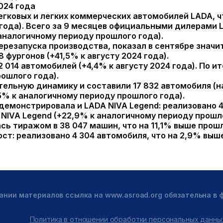
легковых и легких коммерческих автомобилей LADA, ч
года).
Всего за 9 месяцев официальными дилерами L
аналогичному периоду прошлого года).
резапуска производства, показал в сентябре значи
8 фургонов (+41,5% к августу 2024 года).
 014 автомобилей (+4,4% к августу 2024 года). По и
ошлого года).
льную динамику и составили 17 832 автомобиля (на 
,5% к аналогичному периоду прошлого года).
емонстрировала и LADA NIVA Legend: реализовано 4 
1 NIVA Legend (+22,9% к аналогичному периоду прошл
ась тиражом в 38 047 машин, что на 11,1% выше прош
ст: реализовано 4 304 автомобиля, что на 2,9% выше
ании материалов ссылка на www.asroad.org обязательна в
Политика в отношении обработки персональных данны