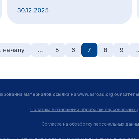
30.12.2025
к началу
…
5
6
7
8
9
пировании материалов ссылка на www.asroad.org обязатель
Политика в отношении обработки персональных 
Согласие на обработку персональных данны
оферта о заключении договора возмездного оказания информа