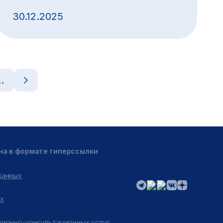
30.12.2025
…
на в формате гиперссылки
данных
х
ционно-консультационных услуг